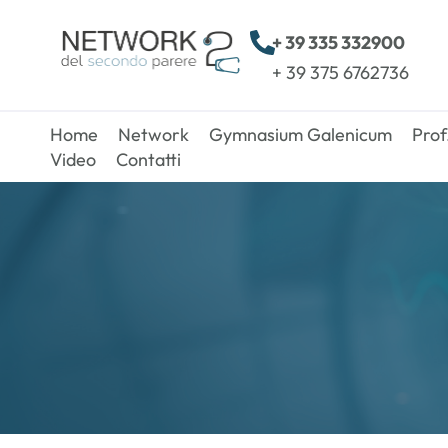
+ 39 335 332900
+ 39 375 6762736
Home
Network
Gymnasium Galenicum
Prof
Video
Contatti